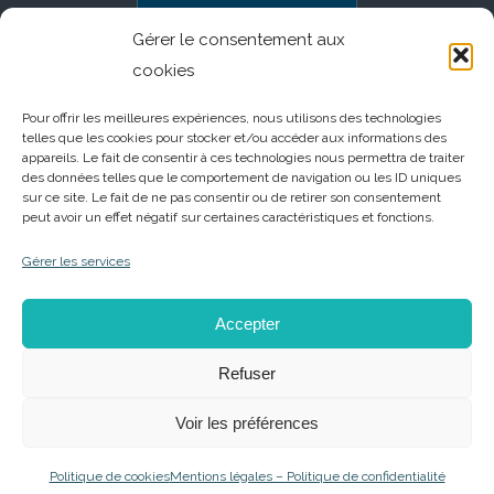
Gérer le consentement aux
cookies
Pour offrir les meilleures expériences, nous utilisons des technologies
telles que les cookies pour stocker et/ou accéder aux informations des
appareils. Le fait de consentir à ces technologies nous permettra de traiter
des données telles que le comportement de navigation ou les ID uniques
sur ce site. Le fait de ne pas consentir ou de retirer son consentement
peut avoir un effet négatif sur certaines caractéristiques et fonctions.
Gérer les services
Accepter
Refuser
Voir les préférences
© Copyright - Entreprendre Ensemble |
Mentions Légales - Politique de
Confidentialité
| Réalisation
Studio Plik®
| Sécurisation
Arts et Stratèges®
Politique de cookies
Mentions légales – Politique de confidentialité
DEVENIR MEMBRE