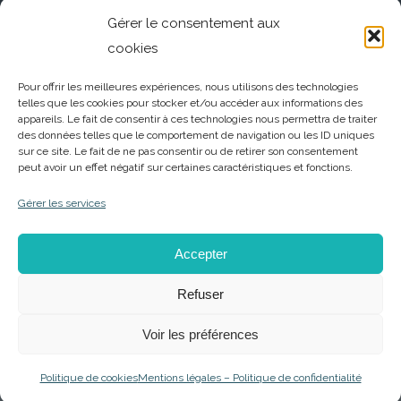
Gérer le consentement aux
cookies
Pour offrir les meilleures expériences, nous utilisons des technologies
telles que les cookies pour stocker et/ou accéder aux informations des
appareils. Le fait de consentir à ces technologies nous permettra de traiter
des données telles que le comportement de navigation ou les ID uniques
sur ce site. Le fait de ne pas consentir ou de retirer son consentement
peut avoir un effet négatif sur certaines caractéristiques et fonctions.
Gérer les services
Accepter
Refuser
Voir les préférences
© Copyright - Entreprendre Ensemble |
Mentions Légales - Politique de
Confidentialité
| Réalisation
Studio Plik®
| Sécurisation
Arts et Stratèges®
Politique de cookies
Mentions légales – Politique de confidentialité
DEVENIR MEMBRE