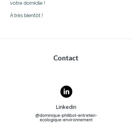
votre domicile !
À très bientôt !
Contact
Profil Linkedin
Linkedin
@dominique-philibot-entretien-
ecologique-environnement